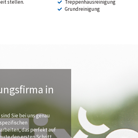
it stellen.
Treppenhausreinigung
Grundreinigung
ungsfirma in
 sind Sie bei uns genau
 spezifischen
rbeiten, das perfekt auf
eute den ersten Schritt